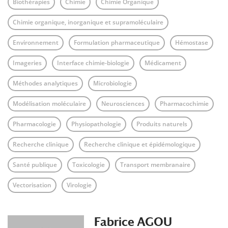
Biothérapies
Chimie
Chimie Organique
Chimie organique, inorganique et supramoléculaire
Environnement
Formulation pharmaceutique
Hémostase
Imageries
Interface chimie-biologie
Médicament
Méthodes analytiques
Microbiologie
Modélisation moléculaire
Neurosciences
Pharmacochimie
Pharmacologie
Physiopathologie
Produits naturels
Recherche clinique
Recherche clinique et épidémologique
Santé publique
Toxicologie
Transport membranaire
Vectorisation
Virologie
Fabrice AGOU