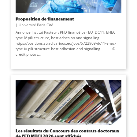
Proposition de financement
Université Paris Cité
Annonce Institut Pasteur : PhD financé par EU DC11: EHEC
type IV pili structure, host adhesion and signalling -
https://positions.stradivarious.eu/jobs/6722909-dc11-ehec-
type-iv-pili-structure-host-adhesion-and-signalling ©
crédit photo :...
Les résultats du Concours des contrats doctoraux
de l’ED MTCI 2026 sont affichés