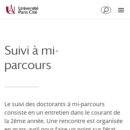
Aller
Aller
au
à
contenu
la
principal
navigation
Suivi à mi-
parcours
Le suivi des doctorants à mi-parcours
consiste en un entretien dans le courant de
la 2ème année. Une rencontre est organisée
en mars-avril pour faire un point sur l’état