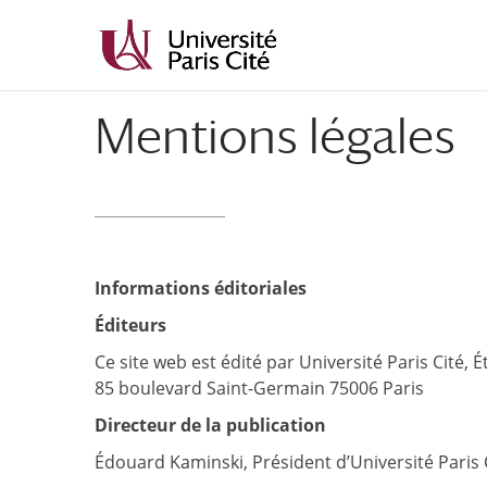
Aller
Aller
au
à
contenu
la
principal
navigation
Mentions légales
Informations éditoriales
Éditeurs
Ce site web est édité par Université Paris Cité, É
85 boulevard Saint-Germain 75006 Paris
Directeur de la publication
Édouard Kaminski, Président d’Université Paris C