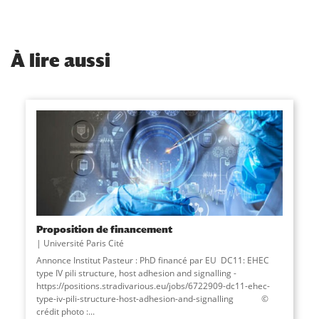
À
lire aussi
Proposition de financement
Université Paris Cité
Annonce Institut Pasteur : PhD financé par EU DC11: EHEC
type IV pili structure, host adhesion and signalling -
https://positions.stradivarious.eu/jobs/6722909-dc11-ehec-
type-iv-pili-structure-host-adhesion-and-signalling ©
crédit photo :...