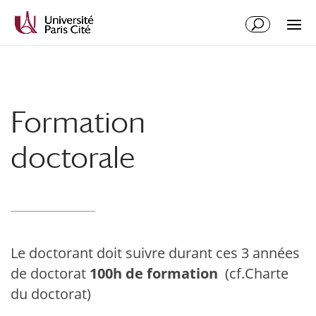
Aller
Aller
au
à
contenu
la
principal
navigation
Formation
doctorale
Le doctorant doit suivre durant ces 3 années
de doctorat
100h de formation
(cf.Charte
du doctorat)