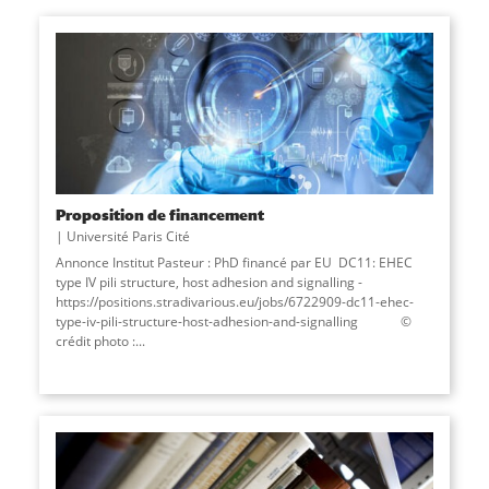
Proposition de financement
Université Paris Cité
Annonce Institut Pasteur : PhD financé par EU DC11: EHEC
type IV pili structure, host adhesion and signalling -
https://positions.stradivarious.eu/jobs/6722909-dc11-ehec-
type-iv-pili-structure-host-adhesion-and-signalling ©
crédit photo :...