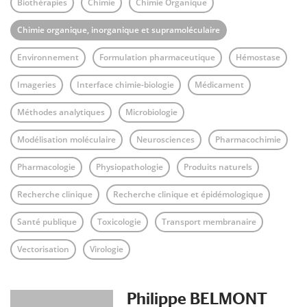
Biothérapies
Chimie
Chimie Organique
Chimie organique, inorganique et supramoléculaire
Environnement
Formulation pharmaceutique
Hémostase
Imageries
Interface chimie-biologie
Médicament
Méthodes analytiques
Microbiologie
Modélisation moléculaire
Neurosciences
Pharmacochimie
Pharmacologie
Physiopathologie
Produits naturels
Recherche clinique
Recherche clinique et épidémologique
Santé publique
Toxicologie
Transport membranaire
Vectorisation
Virologie
Philippe BELMONT