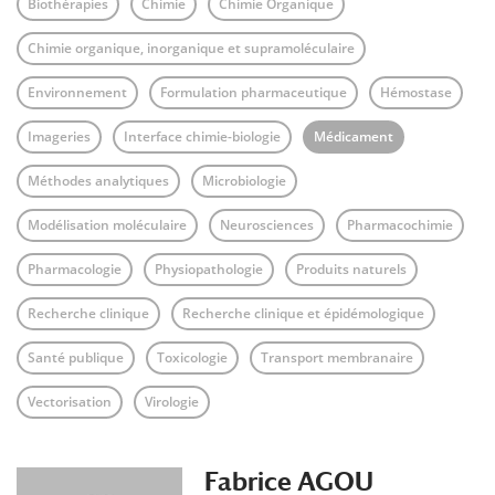
Biothérapies
Chimie
Chimie Organique
Chimie organique, inorganique et supramoléculaire
Environnement
Formulation pharmaceutique
Hémostase
Imageries
Interface chimie-biologie
Médicament
Méthodes analytiques
Microbiologie
Modélisation moléculaire
Neurosciences
Pharmacochimie
Pharmacologie
Physiopathologie
Produits naturels
Recherche clinique
Recherche clinique et épidémologique
Santé publique
Toxicologie
Transport membranaire
Vectorisation
Virologie
Fabrice AGOU