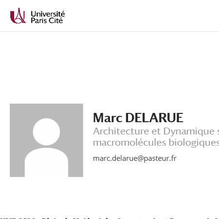
Aller
Aller
au
à
contenu
la
principal
navigation
Marc DELARUE
Architecture et Dynamique s
macromolécules biologique
marc.delarue@pasteur.fr