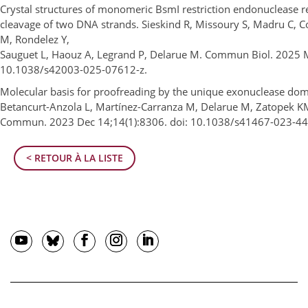
Crystal structures of monomeric BsmI restriction endonuclease r
cleavage of two DNA strands. Sieskind R, Missoury S, Madru C, C
M, Rondelez Y,
Sauguet L, Haouz A, Legrand P, Delarue M. Commun Biol. 2025 Ma
10.1038/s42003-025-07612-z.
Molecular basis for proofreading by the unique exonuclease do
Betancurt-Anzola L, Martínez-Carranza M, Delarue M, Zatopek KM
Commun. 2023 Dec 14;14(1):8306. doi: 10.1038/s41467-023-44
< RETOUR À LA LISTE