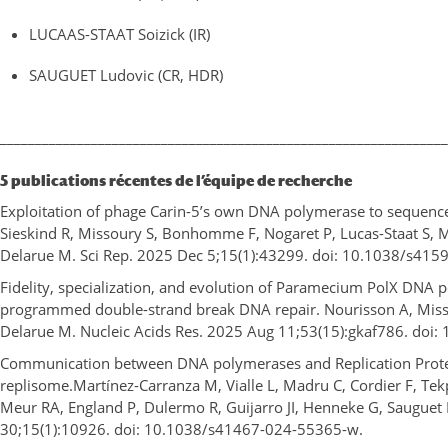
LUCAAS-STAAT Soizick (IR)
SAUGUET Ludovic (CR, HDR)
________________________________________________________________
5 publications récentes de l’équipe de recherche
Exploitation of phage Carin-5’s own DNA polymerase to sequenc
Sieskind R, Missoury S, Bonhomme F, Nogaret P, Lucas-Staat S,
Delarue M. Sci Rep. 2025 Dec 5;15(1):43299. doi: 10.1038/s415
Fidelity, specialization, and evolution of Paramecium PolX DNA 
programmed double-strand break DNA repair. Nourisson A, Misso
Delarue M. Nucleic Acids Res. 2025 Aug 11;53(15):gkaf786. doi:
Communication between DNA polymerases and Replication Protei
replisome.Martínez-Carranza M, Vialle L, Madru C, Cordier F, Te
Meur RA, England P, Dulermo R, Guijarro JI, Henneke G, Saugue
30;15(1):10926. doi: 10.1038/s41467-024-55365-w.