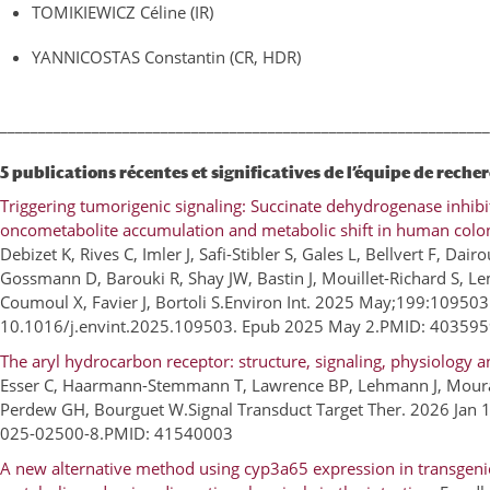
TOMIKIEWICZ Céline (IR)
YANNICOSTAS Constantin (CR, HDR)
________________________________________________________________
5 publications récentes et significatives de l’équipe de reche
Triggering tumorigenic signaling: Succinate dehydrogenase inhibi
oncometabolite accumulation and metabolic shift in human colon
Debizet K, Rives C, Imler J, Safi-Stibler S, Gales L, Bellvert F, Dai
Gossmann D, Barouki R, Shay JW, Bastin J, Mouillet-Richard S, Lem
Coumoul X, Favier J, Bortoli S.Environ Int. 2025 May;199:109503.
10.1016/j.envint.2025.109503. Epub 2025 May 2.PMID: 40359
The aryl hydrocarbon receptor: structure, signaling, physiology 
Esser C, Haarmann-Stemmann T, Lawrence BP, Lehmann J, Moura-
Perdew GH, Bourguet W.Signal Transduct Target Ther. 2026 Jan 1
025-02500-8.PMID: 41540003
A new alternative method using cyp3a65 expression in transgeni