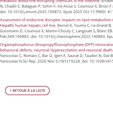
metabolic endocrine-disrupting chemicals in the intestine.
Erradh
N, Chadili E, Balaguer P, Sohm F, Aït-Aïssa S, Coumoul X, Brion 
doi: 10.1016/j.envint.2025.109872. Epub 2025 Oct 17.PMID: 4
Assessment of endocrine disruptor impacts on lipid metabolism 
HepaRG human hepatic cell line.
Bernal K, Touma C, Le-Grand B, R
Gossmann D, Coumoul X, Martin-Chouly C, Langouët S, Blanc E
Feb;349:140883. doi: 10.1016/j.chemosphere.2023.140883. E
Organophosphorus diisopropylfluorophosphate (DFP) intoxication
behavioral defects, neuronal hyperexcitation and neuronal death
Yanicostas C, Romain C, Bar O, Igert A, Saurat D, Taudon N, Dal-
Yanicostas N.Sci Rep. 2020 Nov 5;10(1):19228. doi: 10.1038/s4
< RETOUR À LA LISTE