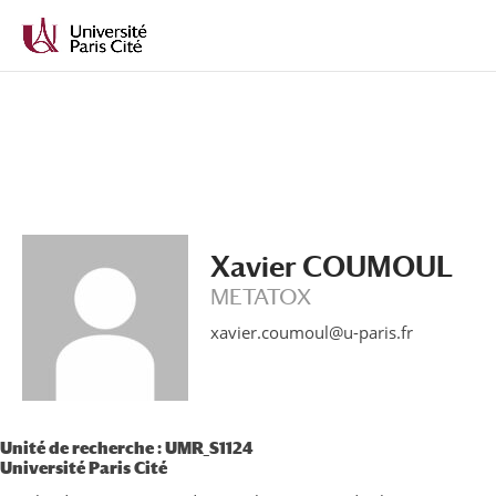
Aller
Aller
au
à
contenu
la
principal
navigation
Xavier COUMOUL
METATOX
xavier.coumoul@u-paris.fr
Unité de recherche : UMR_S1124
Université Paris Cité